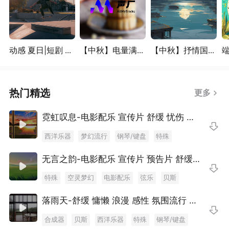
动感 夏日|短剧 ...
【中秋】电量满...
【中秋】抒情国...
端
热门精选
更多
霓虹叹息-电影配乐 宣传片 舒缓 忧伤 宁静 空灵 梦幻
西洋乐器
梦幻流行
钢琴/键盘
特殊
温馨治愈
流行
纯音乐/轻音乐
安静放松
无言之韵-电影配乐 宣传片 预告片 舒缓 忧伤 宁静 空灵
弦乐
合成器
特殊
空灵梦幻
电影配乐
弦乐
贝斯
合成器
打击乐器
电影
西洋乐器
钢琴/键盘
落雨天-舒缓 慵懒 浪漫 感性 氛围流行 居家Vlog背景音乐 场景音乐
日本流行
温馨治愈
流行
合成器
贝斯
西洋乐器
特殊
钢琴/键盘