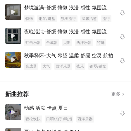
氛围流行
温馨治愈
流行
纯音乐/轻音乐
梦境漩涡-舒缓 慵懒 浪漫 感性 氛围流行 居家Vlog背景音乐 场景音乐
浪漫感性
打击乐器
特殊
钢琴/键盘
氛围流行
温馨治愈
流行
纯音乐/轻音乐
浪漫感性
打击乐器
合成器
夜晚混沌-舒缓 慵懒 浪漫 感性 氛围流行 居家Vlog背景音乐 场景音乐
贝斯
西洋乐器
打击乐器
合成器
贝斯
西洋乐器
特殊
钢琴/键盘
氛围流行
温馨治愈
流行
秋季释怀-大气 希望 温柔 舒缓 空灵 航拍
纯音乐/轻音乐
浪漫感性
合成器
大气
西洋乐器
弦乐
钢琴/键盘
特殊
电影配乐
新曲推荐
更多
动感 活泼 卡点 夏日
轻松欢快
口哨/拍手/响指
西洋乐器
钢琴/键盘
电吉他
活力动感
马林巴