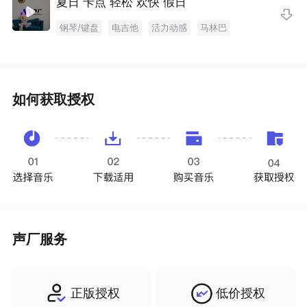
夏日 卡点 轻松 欢快 假日
实验电子
电子
颤音琴
有调打击乐器
世界
合成器
特殊
钢琴/键盘
电吉他
活力动感
马林巴
实验电子
电子
颤音琴
有调打击乐器
世界
合成器
特殊
轻松欢快
口哨/拍手/响指
西洋乐器
如何获取授权
声厂服务
正版授权
低价授权