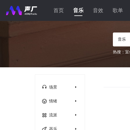
首页
音乐
音效
歌单
音乐
热搜：
宣
场景
情绪
流派
器乐